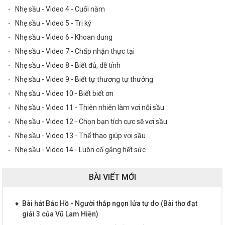
·
Nhẹ sầu - Video 4 - Cuối năm
·
Nhẹ sầu - Video 5 - Tri kỷ
·
Nhẹ sầu - Video 6 - Khoan dung
·
Nhẹ sầu - Video 7 - Chấp nhận thực tại
·
Nhẹ sầu - Video 8 - Biết đủ, dễ tính
·
Nhẹ sầu - Video 9 - Biết tự thương tự thưởng
·
Nhẹ sầu - Video 10 - Biết biết ơn
·
Nhẹ sầu - Video 11 - Thiên nhiên làm vơi nỗi sầu
·
Nhẹ sầu - Video 12 - Chọn bạn tích cực sẽ vơi sầu
·
Nhẹ sầu - Video 13 - Thể thao giúp vơi sầu
·
Nhẹ sầu - Video 14 - Luôn cố gắng hết sức
BÀI VIẾT MỚI
♦
Bài hát Bác Hồ - Người thắp ngọn lửa tự do (Bài thơ đạt
giải 3 của Vũ Lam Hiền)