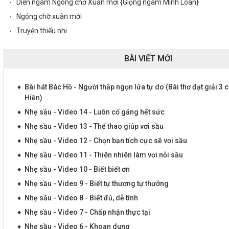
·
Diễn ngâm Ngóng chờ Xuân mới {Giọng ngâm Minh Loan}
·
Ngóng chờ xuân mới
·
Truyện thiếu nhi
BÀI VIẾT MỚI
♦
Bài hát Bác Hồ - Người thắp ngọn lửa tự do (Bài thơ đạt giải 3
Hiền)
♦
Nhẹ sầu - Video 14 - Luôn cố gắng hết sức
♦
Nhẹ sầu - Video 13 - Thể thao giúp vơi sầu
♦
Nhẹ sầu - Video 12 - Chọn bạn tích cực sẽ vơi sầu
♦
Nhẹ sầu - Video 11 - Thiên nhiên làm vơi nỗi sầu
♦
Nhẹ sầu - Video 10 - Biết biết ơn
♦
Nhẹ sầu - Video 9 - Biết tự thương tự thưởng
♦
Nhẹ sầu - Video 8 - Biết đủ, dễ tính
♦
Nhẹ sầu - Video 7 - Chấp nhận thực tại
♦
Nhẹ sầu - Video 6 - Khoan dung