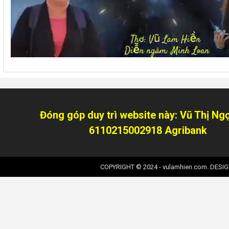
Đóng góp duy trì website này: Vũ Thị Ng
6110215002918 Agribank
COPYRIGHT © 2024 - vulamhien.com. DESI