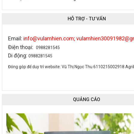
HỖ TRỢ - TƯ VẤN
Email:
info@vulamhien.com; vulamhien30091982@g
Điện thoại:
0988281545
Di động:
0988281545
Đóng góp để duy trì website: Vũ Thị Ngọc Thu 6110215002918 Agr
QUẢNG CÁO