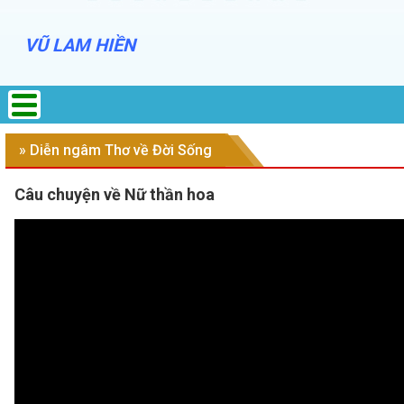
VŨ LAM HIỀN
» Diễn ngâm Thơ về Đời Sống
Câu chuyện về Nữ thần hoa