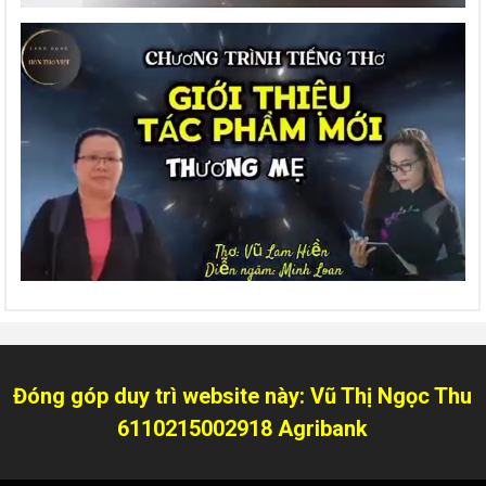
Đóng góp duy trì website này: Vũ Thị Ngọc Thu
6110215002918 Agribank