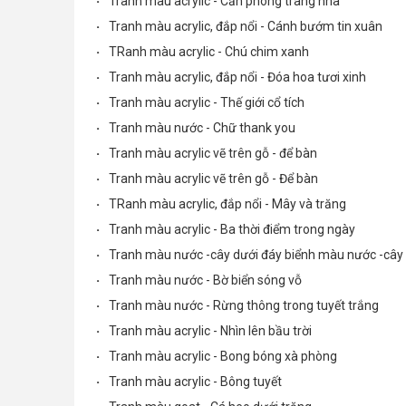
·
Tranh màu acrylic - Căn phòng trang nhã
·
Tranh màu acrylic, đắp nổi - Cánh bướm tin xuân
·
TRanh màu acrylic - Chú chim xanh
·
Tranh màu acrylic, đắp nổi - Đóa hoa tươi xinh
·
Tranh màu acrylic - Thế giới cổ tích
·
Tranh màu nước - Chữ thank you
·
Tranh màu acrylic vẽ trên gỗ - để bàn
·
Tranh màu acrylic vẽ trên gỗ - Để bàn
·
TRanh màu acrylic, đắp nổi - Mây và trăng
·
Tranh màu acrylic - Ba thời điểm trong ngày
·
Tranh màu nước -cây dưới đáy biểnh màu nước -cây 
·
Tranh màu nước - Bờ biển sóng vỗ
·
Tranh màu nước - Rừng thông trong tuyết trắng
·
Tranh màu acrylic - Nhìn lên bầu trời
·
Tranh màu acrylic - Bong bóng xà phòng
·
Tranh màu acrylic - Bông tuyết