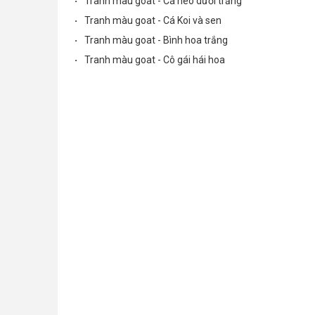
·
Tranh màu goat - Cá heo dưới trăng
·
Tranh màu goat - Cá Koi và sen
·
Tranh màu goat - Bình hoa trắng
·
Tranh màu goat - Cô gái hái hoa