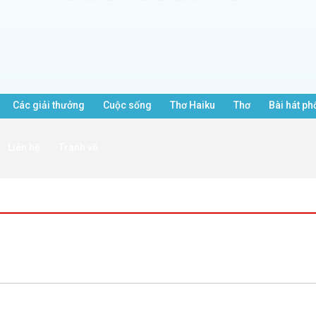
Các giải thưởng
Cuộc sống
Thơ Haiku
Thơ
Bài hát ph
Liên hệ
Tranh vẽ