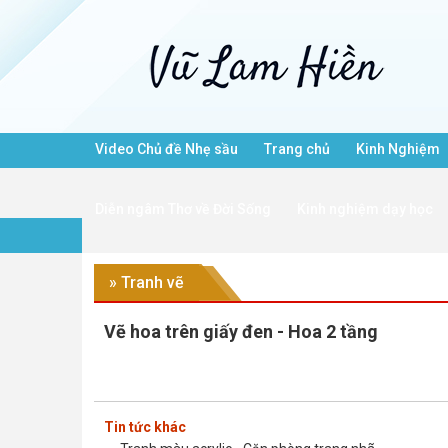
Video Chủ đề Nhẹ sầu
Trang chủ
Kinh Nghiệm
Diễn ngâm Thơ về Đời Sống
Kinh nghiệm dạy học
» Tranh vẽ
Vẽ hoa trên giấy đen - Hoa 2 tầng
Tin tức khác